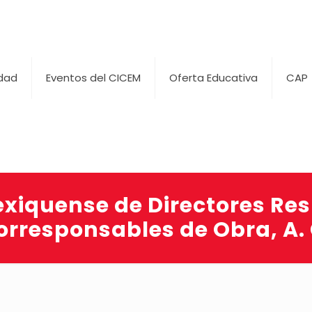
idad
Eventos del CICEM
Oferta Educativa
CAP
xiquense de Directores Re
orresponsables de Obra, A. 