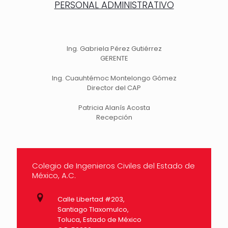
PERSONAL ADMINISTRATIVO
Ing. Gabriela Pérez Gutiérrez
GERENTE
Ing. Cuauhtémoc Montelongo Gómez
Director del CAP
Patricia Alanís Acosta
Recepción
Colegio de Ingenieros Civiles del Estado de
México, A.C.
Calle Libertad #203,
Santiago Tlaxomulco,
Toluca, Estado de México