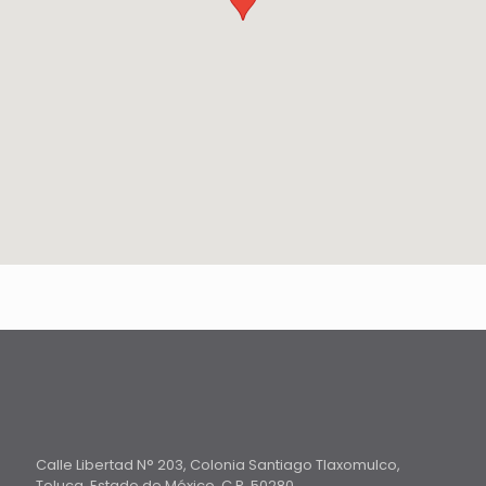
Calle Libertad N° 203, Colonia Santiago Tlaxomulco,
Toluca, Estado de México, C.P. 50280