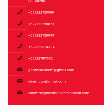
C.P. 50280
+527222720060
+527222720078
+527222726549
+527222374484
+527227197632
gerenciacicem@gmail.com
cicemcap@gmail.com
cicemac@cicemac.onmicrosoft.com