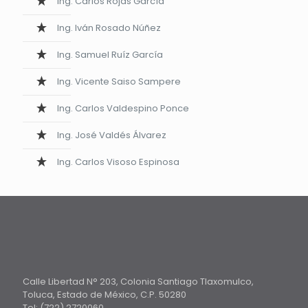
Ing. Carlos Rojas García
Ing. Iván Rosado Núñez
Ing. Samuel Ruíz García
Ing. Vicente Saiso Sampere
Ing. Carlos Valdespino Ponce
Ing. José Valdés Álvarez
Ing. Carlos Visoso Espinosa
Calle Libertad N° 203, Colonia Santiago Tlaxomulco,
Toluca, Estado de México, C.P. 50280
Tel: (722) 2720060