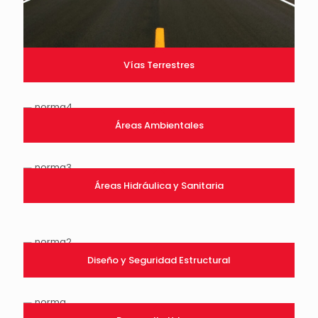
Vías Terrestres
Áreas Ambientales
Áreas Hidráulica y Sanitaria
Diseño y Seguridad Estructural