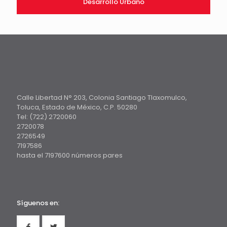
Desarrollo Urbano
Calle Libertad N° 203, Colonia Santiago Tlaxomulco,
Toluca, Estado de México, C.P. 50280
Tel: (722) 2720060
2720078
2726549
7197586
hasta el 7197600 números pares
Síguenos en: